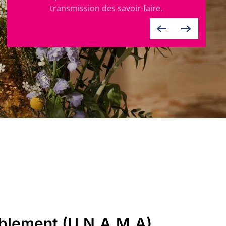
transmission des savoir-faire.
eublement (U.N.A.M.A)