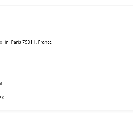
llin, Paris 75011, France
m
rg