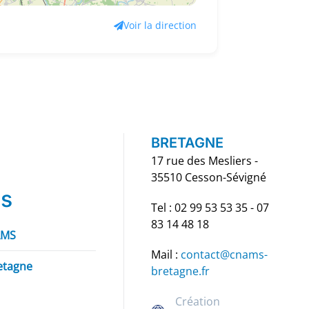
Voir la direction
BRETAGNE
17 rue des Mesliers -
35510 Cesson-Sévigné
ns
Tel : 02 99 53 53 35 - 07
83 14 48 18
AMS
Mail :
contact@cnams-
etagne
bretagne.fr
Création