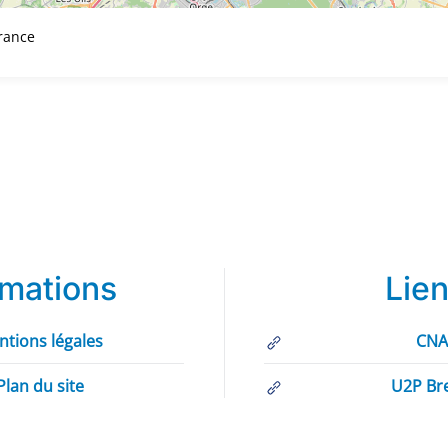
France
rmations
Lie
ntions légales
CN
Plan du site
U2P Br